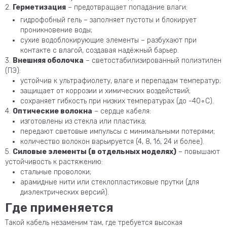
2.
Герметизация
– предотвращает попадание влаги:
гидрофобный гель – заполняет пустоты и блокирует
проникновение воды;
сухие водоблокирующие элементы – разбухают при
контакте с влагой, создавая надёжный барьер.
3.
Внешняя оболочка
– светостабилизированный полиэтилен
(ПЭ):
устойчив к ультрафиолету, влаге и перепадам температур;
защищает от коррозии и химических воздействий;
сохраняет гибкость при низких температурах (до -40∘C).
4.
Оптические волокна
– сердце кабеля:
изготовлены из стекла или пластика;
передают световые импульсы с минимальными потерями;
количество волокон варьируется (4, 8, 16, 24 и более).
5.
Силовые элементы (в отдельных моделях)
– повышают
устойчивость к растяжению:
стальные проволоки;
арамидные нити или стеклопластиковые прутки (для
диэлектрических версий).
Где применяется
Такой кабель незаменим там, где требуется высокая