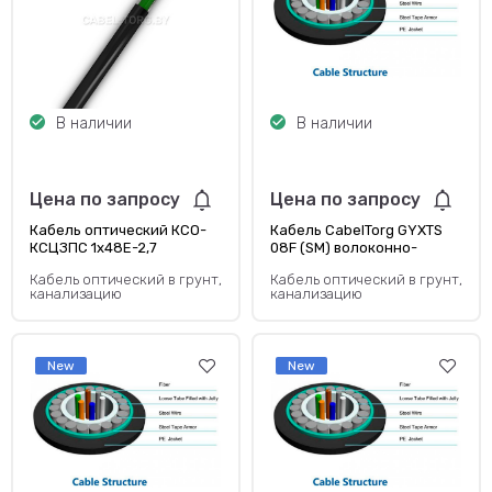
В наличии
В наличии
Цена по запросу
Цена по запросу
Кабель оптический КСО-
Кабель CabelTorg GYXTS
КСЦЗПС 1x48Е-2,7
08F (SM) волоконно-
оптический —
Кабель оптический в грунт,
Кабель оптический в грунт,
одномодовый
канализацию
канализацию
New
New