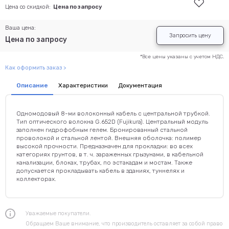
Цена со скидкой:
Цена по запросу
Ваша цена:
Запросить цену
Цена по запросу
*Все цены указаны с учетом НДС.
Как оформить заказ >
Описание
Характеристики
Документация
Одномодовый 8-ми волоконный кабель с центральной трубкой.
Тип оптического волокна G.652D (Fujikura). Центральный модуль
заполнен гидрофобным гелем. Бронированный стальной
проволокой и стальной лентой. Внешняя оболочка: полимер
высокой прочности. Предназначен для прокладки: во всех
категориях грунтов, в т. ч. зараженных грызунами, в кабельной
канализации, блоках, трубах, по эстакадам и мостам. Также
допускается прокладывать кабель в зданиях, туннелях и
коллекторах.
Уважаемые покупатели.
Обращаем Ваше внимание, что производитель оставляет за собой право