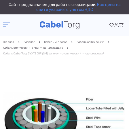
Сайт предназначен для работы с юр.лицами.
Все цены на
сайте указаны с учетом НДС
Главная
Каталог
Кабель и провод
Кабель оптический
Кабель оптический в грунт, канализацию
Кабель CabelTorg GYXTS 08F (SM) волоконно-оптический — одномодовый