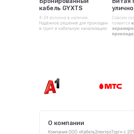
Бронированный
Витая 
кабель GYXTS
улично
4–24 волокна в наличии.
Совсем ск
Надёжное решение для прокладки
появится
к
в грунт и кабельную канализацию
экраниро
прокладк
предзаказ 
заброниро
количество
О компании
Компания ООО «КабельЭлектроТорг» с 201