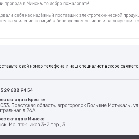
ли провода в Минске, то добро пожаловать!
ндовали себя как надёжный поставщик электротехнической продук
лаем на усиление позиций в белорусском регионе и расширении ге
оставьте свой номер телефона и наш специалист вскоре свяжется
5 29 688 94 54
ес склада в Бресте:
033, Брестская область, агрогородок Большие Мотыкалы, ул
тральная д.26А
ес склада в Минске:
ск, Монтажников 3-й пер., 3