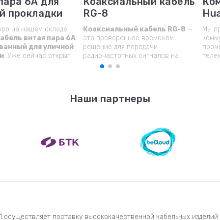
пара 6А для
Коаксиальный кабель
Ком
й прокладки
RG-8
Hu
оро на нашем складе
Коаксиальный кабель RG-8
—
Мы п
абель витая пара 6А
это проверенное временем
комм
ванный для уличной
решение для передачи
пром
и
. Уже сейчас открыт
радиочастотных сигналов на
теле
и резерв — успейте
большие расстояния.
вать необходимое
 заранее.
Наши партнеры
1 осуществляет поставку высококачественной кабельных изделий 