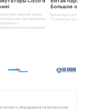
мутаторы Cisco и
Витая пара оптом.
awei
Большое обновление
склада
редлагаем широкий выбор
Витая пара категории 5, 5e, 6, 6a,
утаторов для корпоративных,
7 в наличии на складе.
ышленных и
коммуникационных решений.
и сетевого оборудования на белорусский