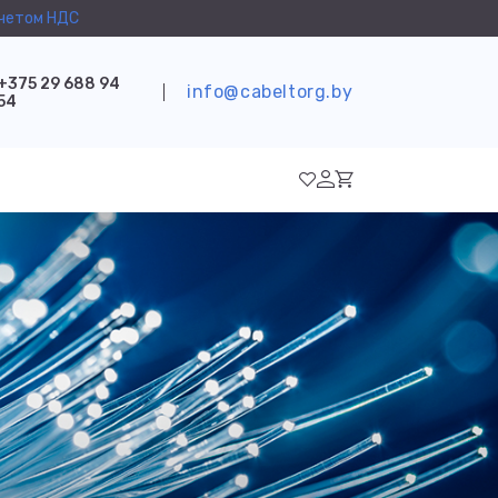
учетом НДС
+375 29 688 94
info@cabeltorg.by
54