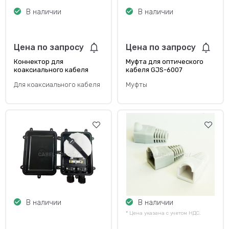
В наличии
В наличии
Цена по запросу
Цена по запросу
Коннектор для
Муфта для оптического
коаксиального кабеля
кабеля GJS-6007
RG11 5/8 с пином SFT196
CabelTorg
Для коаксиального кабеля
Муфты
В наличии
В наличии
* Цена указана с учетом НДС.