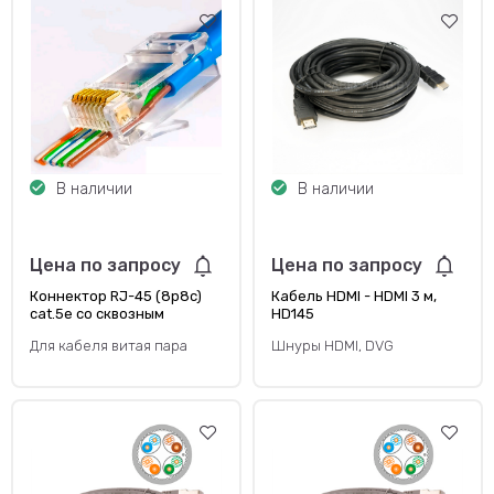
В наличии
В наличии
Цена по запросу
Цена по запросу
Коннектор RJ-45 (8p8c)
Кабель HDMI - HDMI 3 м,
cat.5е со сквозным
HD145
отверстием
Для кабеля витая пара
Шнуры HDMI, DVG
неэкранированный
CabelTorg plug (100 шт)