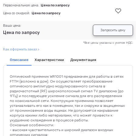
Первоначальная цена:
Цена по запросу
Цена со скидкой:
Цена по запросу
Ваша цена:
Запросить цену
Цена по запросу
*Все цены указаны с учетом НДС.
Как оформить заказ >
Описание
Характеристики
Документация
Оптический приемник WR1001 предназначен для работы в сетях
FTTH (волокно в дом). Он осуществляет преобразование
оптического амплитудно модулированного сигнала в
радиочастотный (RF) широкополосный сигнал TV диапазона (до
1ГГц) и последующее усиление сигнала для его распределения
по коаксиальной сети. Конструкция приемника позволяет
устанавливать его как в помещении, так и снаружи в защищенных
от проникновения воды ящиках. Не допускается накрывание
корпуса какими либо материалами, что может привести к
ухудшению охлаждения в процессе работы.
Основные особенности:
- высокая чувствительность и широкий диапазон входных
оптических сигналов;