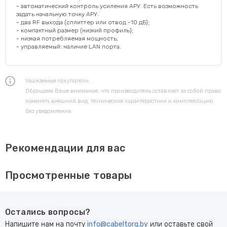
- автоматический контроль усиления АРУ. Есть возможность
задать начальную точку АРУ.
- два RF выхода (сплиттер или отвод -10 дБ);
- компактный размер (низкий профиль);
- низкая потребляемая мощность;
- управляемый: наличие LAN порта.
Уважаемые покупатели.
Обращаем Ваше внимание, что производитель оставляет за собой право
изменять внешний вид, технические характеристики и комплектацию
без уведомления.
Рекомендации для вас
Просмотренные товары
Остались вопросы?
Напишите нам на почту
info@cabeltorg.by
или оставьте свой