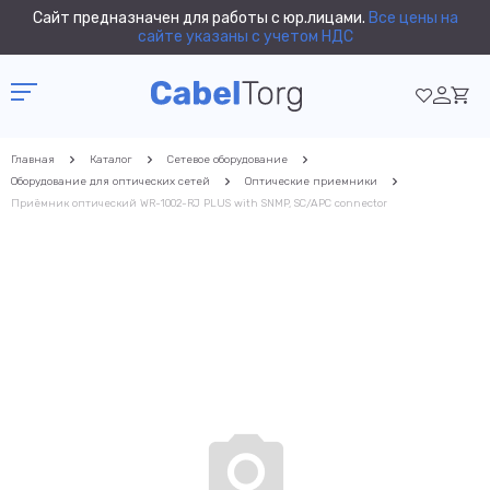
Сайт предназначен для работы с юр.лицами.
Все цены на
сайте указаны с учетом НДС
Главная
Каталог
Сетевое оборудование
Оборудование для оптических сетей
Оптические приемники
Приёмник оптический WR-1002-RJ PLUS with SNMP, SC/APC connector