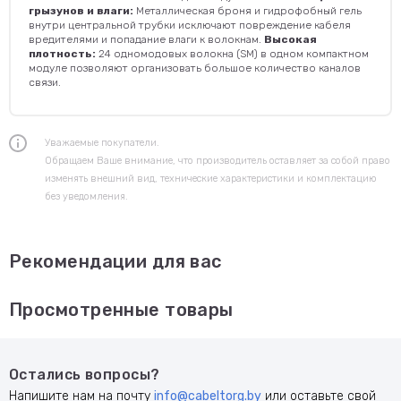
грызунов и влаги:
Металлическая броня и гидрофобный гель
внутри центральной трубки исключают повреждение кабеля
вредителями и попадание влаги к волокнам.
Высокая
плотность:
24 одномодовых волокна (SM) в одном компактном
модуле позволяют организовать большое количество каналов
связи.
Уважаемые покупатели.
Обращаем Ваше внимание, что производитель оставляет за собой право
изменять внешний вид, технические характеристики и комплектацию
без уведомления.
Рекомендации для вас
Просмотренные товары
Остались вопросы?
Напишите нам на почту
info@cabeltorg.by
или оставьте свой