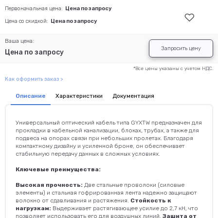
Первоначальная цена:
Цена по запросу
Цена со скидкой:
Цена по запросу
Ваша цена:
Запросить цену
Цена по запросу
*Все цены указаны с учетом НДС.
Как оформить заказ >
Описание
Характеристики
Документация
Универсальный оптический кабель типа GYXTW предназначен для
прокладки в кабельной канализации, блоках, трубах, а также для
подвеса на опорах связи при небольших пролетах. Благодаря
компактному дизайну и усиленной броне, он обеспечивает
стабильную передачу данных в сложных условиях.
Ключевые преимущества:
Высокая прочность:
Две стальные проволоки (силовые
элементы) и стальная гофрированная лента надежно защищают
волокно от сдавливания и растяжения.
Стойкость к
нагрузкам:
Выдерживает растягивающее усилие до 2,7 кН, что
позволяет использовать его для воздушных линий.
Защита от