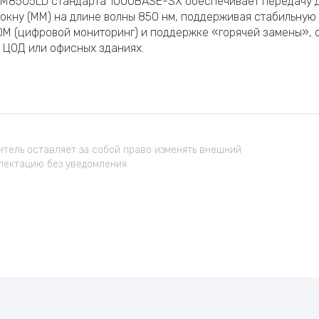
M8505LD стандарта 1000BASE-SX обеспечивает передачу дан
окну (MM) на длине волны 850 нм, поддерживая стабильную 
DM (цифровой мониторинг) и поддержке «горячей замены», 
 ЦОД или офисных зданиях.
тель оставляет за собой право изменять внешний
лектацию без уведомления.