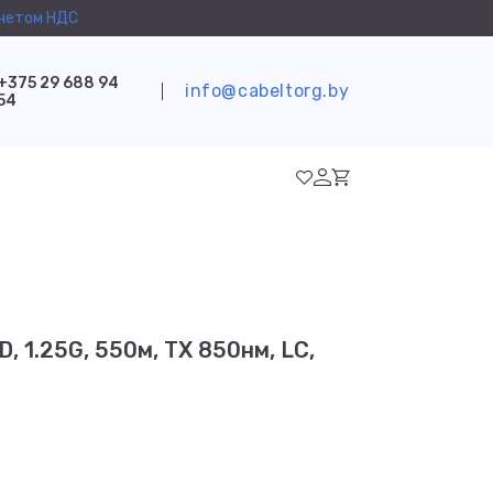
учетом НДС
+375 29 688 94
info@cabeltorg.by
54
 1.25G, 550м, TX 850нм, LC,