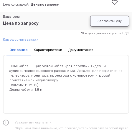
Цена со скидкой:
Цена по запросу
Ваша цена:
Запросить цену
Цена по запросу
*Все цены указаны с учетом НДС.
Как оформить заказ >
Описание
Характеристики
Документация
HDMI кабель — цифровой кабель для передачи видео- и
аудиосигналов высокого разрешения. Идеален для подключения
телевизора, монитора, проектора к компьютеру, игровой
приставке или медиаплееру.
Разъемы: HDMI (2)
Длина кабеля: 1.8 м
Уважаемые покупатели.
Обращаем Ваше внимание, что производитель оставляет за собой право