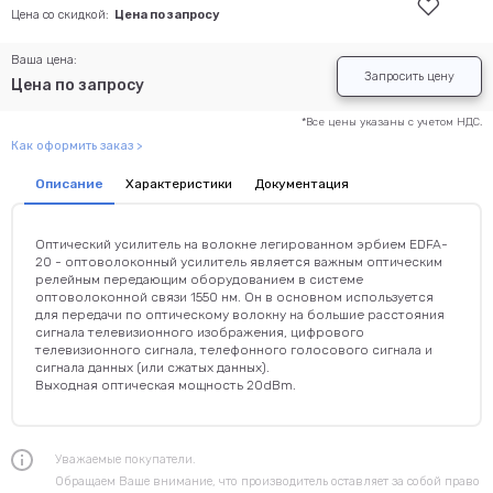
Цена со скидкой:
Цена по запросу
Ваша цена:
Запросить цену
Цена по запросу
*Все цены указаны с учетом НДС.
Как оформить заказ >
Описание
Характеристики
Документация
Оптический усилитель на волокне легированном эрбием EDFA-
20 - оптоволоконный усилитель является важным оптическим
релейным передающим оборудованием в системе
оптоволоконной связи 1550 нм. Он в основном используется
для передачи по оптическому волокну на большие расстояния
сигнала телевизионного изображения, цифрового
телевизионного сигнала, телефонного голосового сигнала и
сигнала данных (или сжатых данных).
Выходная оптическая мощность 20dBm.
Уважаемые покупатели.
Обращаем Ваше внимание, что производитель оставляет за собой право