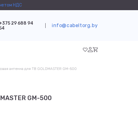
учетом НДС
+375 29 688 94
info@cabeltorg.by
54
овая антенна для ТВ GOLDMASTER GM-500
LDMASTER GM-500