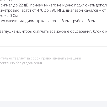
сигнал до 22 дБ, причем ничего не нужно подключать допол
етровых частот от 470 до 790 МГц, диапазон каналов – от 
е – 50 Ом.
из алюминия, диаметр каркаса – 18 мм, трубок – 8 мм.
аглушками, чтобы смягчать возможные соударения, блок с 
тель оставляет за собой право изменять внешний
лектацию без уведомления.