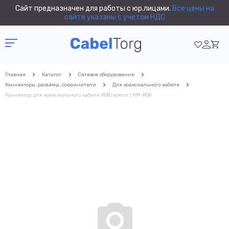
Сайт предназначен для работы с юр.лицами.
Все цены на
сайте указаны с учетом НДС
Главная
Каталог
Сетевое оборудование
Коннекторы, разъёмы, соединители
Для коаксиального кабеля
Коннектор для коаксиального кабеля RG8 (компл.) NM-RG8