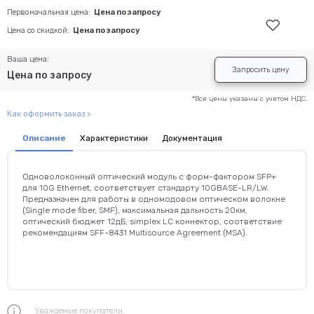
Первоначальная цена:
Цена по запросу
Цена со скидкой:
Цена по запросу
Ваша цена:
Запросить цену
Цена по запросу
*Все цены указаны с учетом НДС.
Как оформить заказ >
Описание
Характеристики
Документация
Одноволоконный оптический модуль с форм-фактором SFP+
для 10G Ethernet, соответствует стандарту 10GBASE-LR/LW.
Предназначен для работы в одномодовом оптическом волокне
(Single mode fiber, SMF), максимальная дальность 20км,
оптический бюджет 12дБ, simplex LC коннектор, соответствие
рекомендациям SFF-8431 Multisource Agreement (MSA).
Уважаемые покупатели.