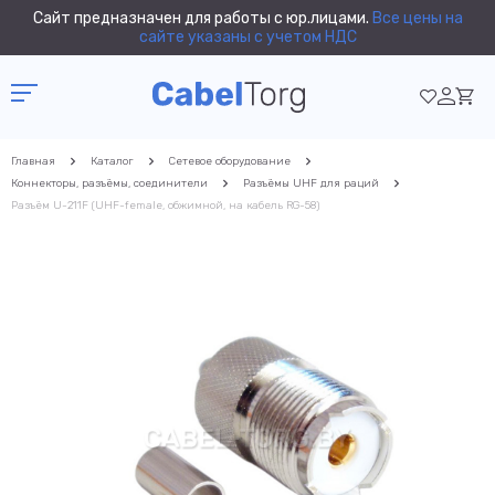
Сайт предназначен для работы с юр.лицами.
Все цены на
сайте указаны с учетом НДС
Главная
Каталог
Сетевое оборудование
Коннекторы, разъёмы, соединители
Разъёмы UHF для раций
Разъём U-211F (UHF-female, обжимной, на кабель RG-58)