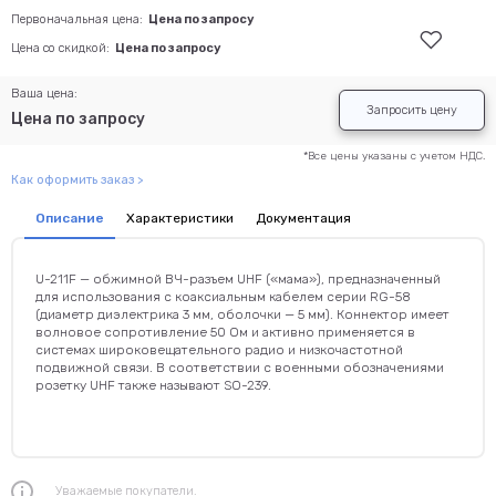
Первоначальная цена:
Цена по запросу
Цена со скидкой:
Цена по запросу
Ваша цена:
Запросить цену
Цена по запросу
*Все цены указаны с учетом НДС.
Как оформить заказ >
Описание
Характеристики
Документация
U-211F — обжимной ВЧ-разъем UHF («мама»), предназначенный
для использования с коаксиальным кабелем серии RG-58
(диаметр диэлектрика 3 мм, оболочки — 5 мм). Коннектор имеет
волновое сопротивление 50 Ом и активно применяется в
системах широковещательного радио и низкочастотной
подвижной связи. В соответствии с военными обозначениями
розетку UHF также называют SO-239.
Уважаемые покупатели.