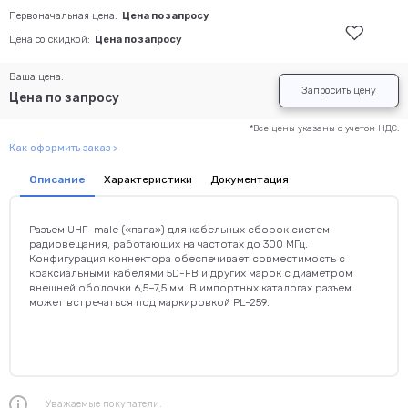
Первоначальная цена:
Цена по запросу
Цена со скидкой:
Цена по запросу
Ваша цена:
Запросить цену
Цена по запросу
*Все цены указаны с учетом НДС.
Как оформить заказ >
Описание
Характеристики
Документация
Разъем UHF-male («папа») для кабельных сборок систем
радиовещания, работающих на частотах до 300 МГц.
Конфигурация коннектора обеспечивает совместимость с
коаксиальными кабелями 5D-FB и других марок с диаметром
внешней оболочки 6,5–7,5 мм. В импортных каталогах разъем
может встречаться под маркировкой PL-259.
Уважаемые покупатели.