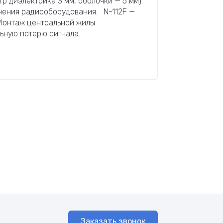
 диэлектрика 3 мм, оболочки — 5 мм).
ючения радиооборудования. N-112F —
 Монтаж центральной жилы
ьную потерю сигнала.
Заказать звонок