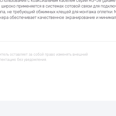
спользования с коаксиальным кабелем серии RG-58 (диаметр
 широко применяется в системах сотовой связи для подкл
ипа, не требующий обжимных клещей для монтажа оплетки.
екера обеспечивает качественное экранирование и минимал
тель оставляет за собой право изменять внешний
лектацию без уведомления.