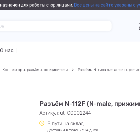
назначен для работы с юр.лицами.
Все цены на сайте указаны с 
О нас
Коннекторы, разъёмы, соединители
Разъёмы N-типа для антенн, репи
Разъём N-112F (N-male, прижим
Артикул:
ut-00002244
В пути на склад
Доставим в течение 14 дней