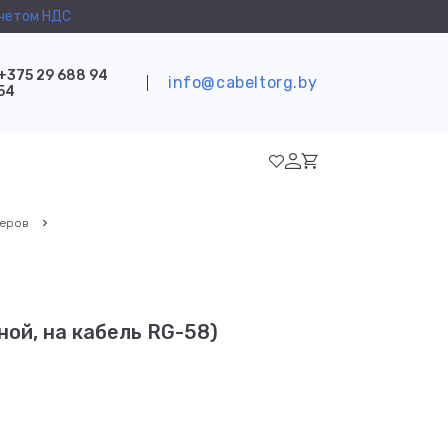
учетом НДС
+375 29 688 94
info@cabeltorg.by
54
теров
ной, на кабель RG-58)