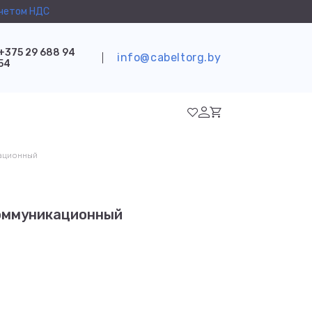
учетом НДС
+375 29 688 94
info@cabeltorg.by
54
ационный
оммуникационный