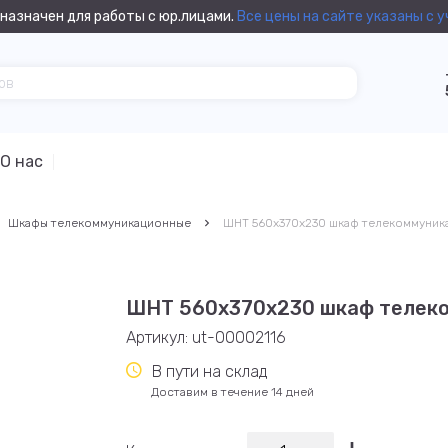
назначен для работы с юр.лицами.
Все цены на сайте указаны с 
О нас
Шкафы телекоммуникационные
ШНТ 560х370х230 шкаф телекоммуник
ШНТ 560х370х230 шкаф телек
Артикул:
ut-00002116
В пути на склад
Доставим в течение 14 дней