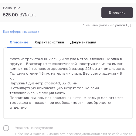
Ваша цена:
В корзину
525.00
BYN/шт.
*Все цены указаны с учетом НДС.
Как оформить заказ >
Описание
Характеристики
Документация
Мачта из трёх стальных секций по два метра, вложенных одна в
другую. Благодаря телескопической конструкции мачта имеет
компактный транспортировочный размер 225 см и 4 см диаметр.
Толщина стенки 1.5 мм, материал - сталь. Вес всего изделия - 8
кг.
Наружный диаметр стоек 40, 35, 30 мм.
В стандартную комплектацию входят только сами
телескопические секции мачты.
Подпятник, выносы для крепления к стене, кольцо для оттяжек,
тросс для оттяжек - при необходимости приобретается
отдельно.
Уважаемые покупатели.
Обращаем Ваше внимание, что производитель оставляет за собой право