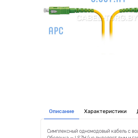
Описание
Характеристики
Симплексный одномодовый кабель с вол
Оболочка — LSZH (не выделяет дым и га