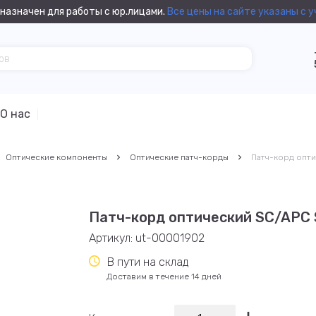
назначен для работы с юр.лицами.
Все цены на сайте указаны с 
О нас
Оптические компоненты
Оптические патч-корды
Патч-корд опти
Патч-корд оптический SC/APC S
Артикул:
ut-00001902
В пути на склад
Доставим в течение 14 дней