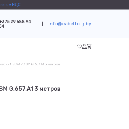
учетом НДС
+375 29 688 94
info@cabeltorg.by
54
ческий SC/APC SM G.657.A1 3 метров
M G.657.A1 3 метров