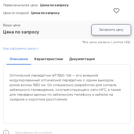
Первоначальная цена:
Цена по запросу
Цена со скидкой:
Цена по запросу
Ваша цена:
Запросить цену
Цена по запросу
*Все цены указаны с учетом НДС.
Как оформить заказ >
Описание
Характеристики
Документация
Оптический передатчик WT1550-1x5 — это внешний
модулированный оптический передатчик с одним выходом,
длина волны 1550 нм. Он специально разработан для сигнала
кабельного телевидения, соответствующего сети HFC, а также
для передачи данных по кабельному телефону и кабелю на
средние и короткие расстояния.
Уважаемые покупатели.