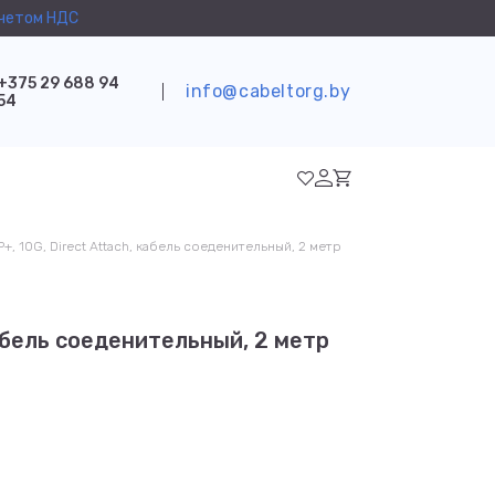
учетом НДС
+375 29 688 94
info@cabeltorg.by
54
P+, 10G, Direct Attach, кабель соеденительный, 2 метр
кабель соеденительный, 2 метр