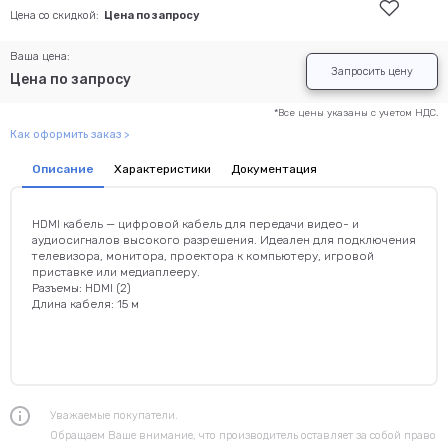
Цена со скидкой:
Цена по запросу
Ваша цена:
Запросить цену
Цена по запросу
*Все цены указаны с учетом НДС.
Как оформить заказ >
Описание
Характеристики
Документация
HDMI кабель — цифровой кабель для передачи видео- и
аудиосигналов высокого разрешения. Идеален для подключения
телевизора, монитора, проектора к компьютеру, игровой
приставке или медиаплееру.
Разъемы: HDMI (2)
Длина кабеля: 15 м
Уважаемые покупатели.
Обращаем Ваше внимание, что производитель оставляет за собой право