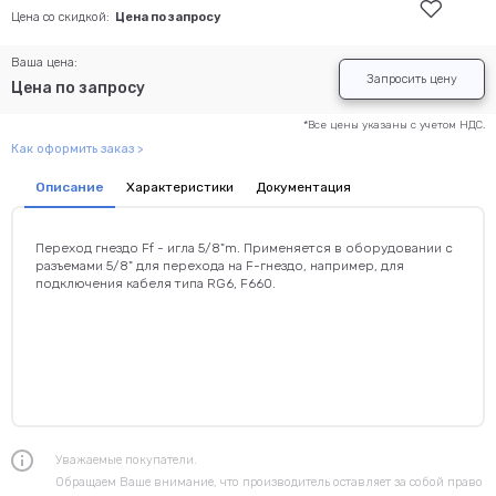
Цена со скидкой:
Цена по запросу
Ваша цена:
Запросить цену
Цена по запросу
*Все цены указаны с учетом НДС.
Как оформить заказ >
Описание
Характеристики
Документация
Переход гнездо Ff - игла 5/8"m. Применяется в оборудовании с
разъемами 5/8" для перехода на F-гнездо, например, для
подключения кабеля типа RG6, F660.
Уважаемые покупатели.
Обращаем Ваше внимание, что производитель оставляет за собой право