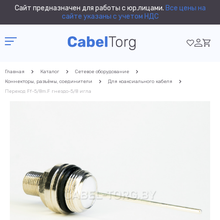
Сайт предназначен для работы с юр.лицами.
Все цены на
сайте указаны с учетом НДС
Главная
Каталог
Сетевое оборудование
Коннекторы, разъёмы, соединители
Для коаксиального кабеля
Переход Ff-5/8m.F гнездо-5/8 игла