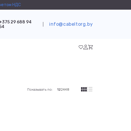
учетом НДС
+375 29 688 94
info@cabeltorg.by
54
Показывать по:
12
24
48