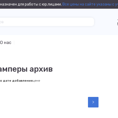
назначен для работы с юр.лицами.
Все цены на сайте указаны с 
О нас
мперы архив
о дате добавления
цене
>