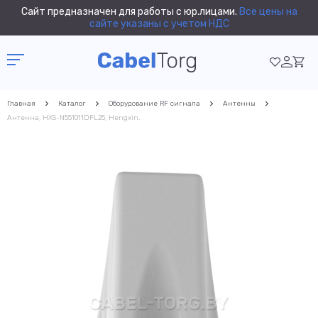
Сайт предназначен для работы с юр.лицами.
Все цены на
сайте указаны с учетом НДС
Главная
Каталог
Оборудование RF сигнала
Антенны
Антенна, HXS-N551011DFL25, Hengxin.