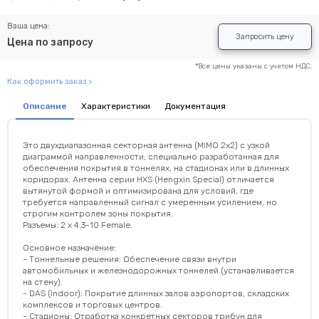
Ваша цена:
Запросить цену
Цена по запросу
*Все цены указаны с учетом НДС.
Как оформить заказ >
Описание
Характеристики
Документация
Это двухдиапазонная секторная антенна (MIMO 2x2) с узкой
диаграммой направленности, специально разработанная для
обеспечения покрытия в тоннелях, на стадионах или в длинных
коридорах. Антенна серии HXS (Hengxin Special) отличается
вытянутой формой и оптимизирована для условий, где
требуется направленный сигнал с умеренным усилением, но
строгим контролем зоны покрытия.
Разъемы: 2 x 4.3-10 Female.
Основное назначение:
- Тоннельные решения: Обеспечение связи внутри
автомобильных и железнодорожных тоннелей (устанавливается
на стену).
- DAS (Indoor): Покрытие длинных залов аэропортов, складских
комплексов и торговых центров.
- Стадионы: Отработка конкретных секторов трибун для