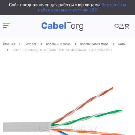
Сайт предназначен для работы с юр.лицами.
Все цены на
сайте указаны с учетом НДС
Главная
Каталог
Кабель и провод
Кабель витая пара
CAT5E
Кабель CabelTorg U/UTP CAT5E 4PR PVC 4x2x24AWG CCA (0,52) (305m)