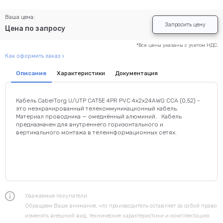
Ваша цена:
Запросить цену
Цена по запросу
*Все цены указаны с учетом НДС.
Как оформить заказ >
Описание
Характеристики
Документация
Кабель CabelTorg U/UTP CAT5E 4PR PVC 4x2x24AWG CCA (0,52) -
это неэкранированный телекоммуникационный кабель.
Материал проводника — омеднённый алюминий. Кабель
предназначен для внутреннего горизонтального и
вертикального монтажа в телеинформационных сетях.
Уважаемые покупатели.
Обращаем Ваше внимание, что производитель оставляет за собой право
изменять внешний вид, технические характеристики и комплектацию