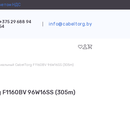
учетом НДС
+375 29 688 94
info@cabeltorg.by
54
сиальный CabelTorg F1160BV 96W16SS (305m)
g F1160BV 96W16SS (305m)