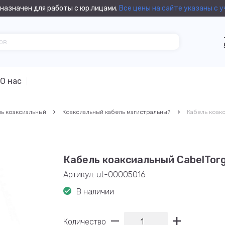
назначен для работы с юр.лицами.
Все цены на сайте указаны с 
О нас
ь коаксиальный
Коаксиальный кабель магистральный
Кабель коак
Кабель коаксиальный CabelTor
Артикул:
ut-00005016
В наличии
Количество