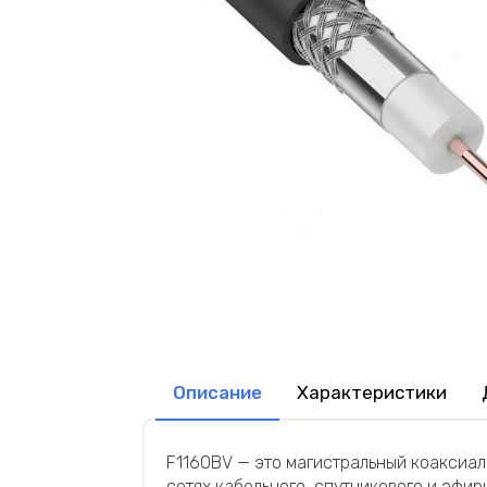
Описание
Характеристики
F1160BV — это магистральный коаксиал
сетях кабельного, спутникового и эфир