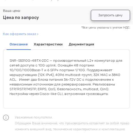
Ваша цена:
Запросить цену
Цена по запросу
*Все цены указаны с учетом НДС.
Как оформить заказ >
Описание
Характеристики
Документация
SNR-S5310G-48TX-2DC — производительный L2+ коммутатор для
сетей доступа с 10G uplink. Оснащён 48 портами
10/100/1000Base-T и 6 SFP+ портами 1/10G. Поддерживает
маршрутизацию (12K IPv4), 4096 multicast-групп, 32K MAC и 3840
ACL. Имеет два блока питания 36–72V DC с подключением к
независимым источникам для резервирования. Реализованы
STP/RSTP/MSTP, ERPS, QoS, безопасность, multicast, QinQ.
Настройка через Cisco-like CLI, встроенная грозозащита.
Уважаемые покупатели.
Обращаем Ваше внимание, что производитель оставляет за собой право
изменять внешний вид, технические характеристики и комплектацию