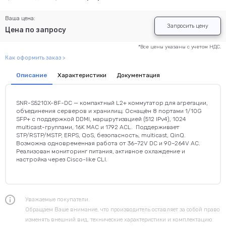
Ваша цена:
Запросить цену
Цена по запросу
*Все цены указаны с учетом НДС.
Как оформить заказ >
Описание
Характеристики
Документация
SNR-S5210X-8F-DC — компактный L2+ коммутатор для агрегации,
объединения серверов и хранилищ. Оснащён 8 портами 1/10G
SFP+ с поддержкой DDMI, маршрутизацией (512 IPv4), 1024
multicast-группами, 16K MAC и 1792 ACL. Поддерживает
STP/RSTP/MSTP, ERPS, QoS, безопасность, multicast, QinQ.
Возможна одновременная работа от 36–72V DC и 90–264V AC.
Реализован мониторинг питания, активное охлаждение и
настройка через Cisco-like CLI.
Уважаемые покупатели.
Обращаем Ваше внимание, что производитель оставляет за собой право
изменять внешний вид, технические характеристики и комплектацию