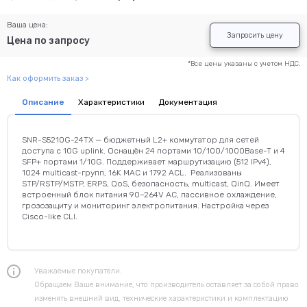
Ваша цена:
Запросить цену
Цена по запросу
*Все цены указаны с учетом НДС.
Как оформить заказ >
Описание
Характеристики
Документация
SNR-S5210G-24TX — бюджетный L2+ коммутатор для сетей
доступа с 10G uplink. Оснащён 24 портами 10/100/1000Base-T и 4
SFP+ портами 1/10G. Поддерживает маршрутизацию (512 IPv4),
1024 multicast-групп, 16K MAC и 1792 ACL. Реализованы
STP/RSTP/MSTP, ERPS, QoS, безопасность, multicast, QinQ. Имеет
встроенный блок питания 90–264V AC, пассивное охлаждение,
грозозащиту и мониторинг электропитания. Настройка через
Cisco-like CLI.
Уважаемые покупатели.
Обращаем Ваше внимание, что производитель оставляет за собой право
изменять внешний вид, технические характеристики и комплектацию