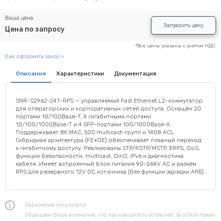
Ваша цена:
Запросить цену
Цена по запросу
*Все цены указаны с учетом НДС.
Как оформить заказ >
Описание
Характеристики
Документация
SNR-S2962-24T-RPS — управляемый Fast Ethernet L2-коммутатор
для операторских и корпоративных сетей доступа. Оснащён 20
портами 10/100Base-T, 4 гигабитными портами
10/100/1000Base-T и 4 SFP-портами 100/1000Base-X.
Поддерживает 8K MAC, 500 multicast-групп и 1408 ACL.
Гибридная архитектура (FE+GE) обеспечивает плавный переход
к гигабитному доступу. Реализованы STP/RSTP/MSTP, ERPS, QoS,
функции безопасности, multicast, QinQ, IPv6 и диагностика
кабеля. Имеет встроенный блок питания 90–264V AC и разъём
RPS для резервного 12V DC источника (без функции зарядки АКБ).
Уважаемые покупатели.
Обращаем Ваше внимание, что производитель оставляет за собой право