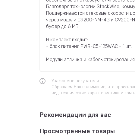
Благодаря технологии StackWise, комм
Поддерживаются стековые скорости до 1
через модули C9200-NM-4G и C9200-NM-
буфер до 6 МБ.
В комплект входит:
- блок питания PWR-C5-125WAC - 1 шт.
Модули аплинка и кабель стекирования 
Уважаемые покупатели.
Обращаем Ваше внимание, что производи
вид, технические характеристики и комп
Рекомендации для вас
Просмотренные товары