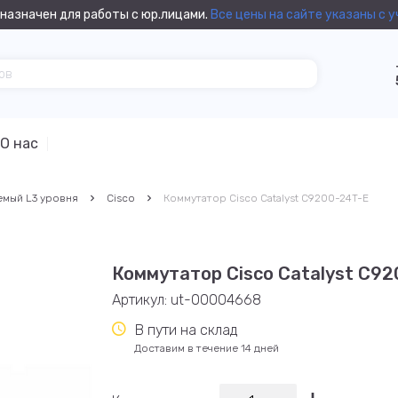
назначен для работы с юр.лицами.
Все цены на сайте указаны с 
О нас
емый L3 уровня
Cisco
Коммутатор Cisco Catalyst C9200-24T-E
Коммутатор Cisco Catalyst C9
Артикул:
ut-00004668
В пути на склад
Доставим в течение 14 дней