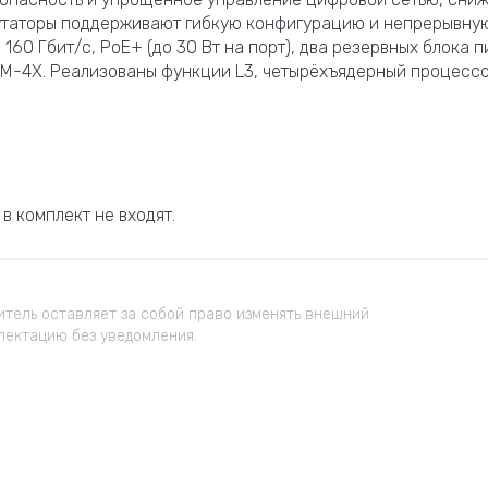
утаторы поддерживают гибкую конфигурацию и непрерывную
60 Гбит/с, PoE+ (до 30 Вт на порт), два резервных блока п
4X. Реализованы функции L3, четырёхъядерный процессор 1.
в комплект не входят.
тель оставляет за собой право изменять внешний
лектацию без уведомления.