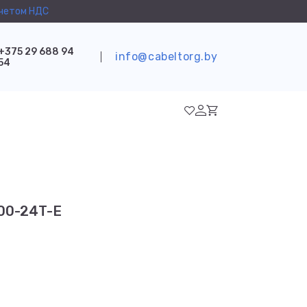
учетом НДС
+375 29 688 94
info@cabeltorg.by
54
200-24T-E