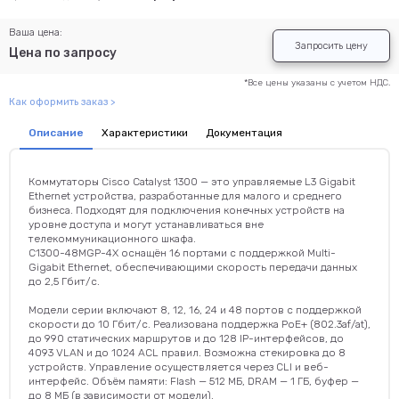
Ваша цена:
Запросить цену
Цена по запросу
*Все цены указаны с учетом НДС.
Как оформить заказ >
Описание
Характеристики
Документация
Коммутаторы Cisco Catalyst 1300 — это управляемые L3 Gigabit
Ethernet устройства, разработанные для малого и среднего
бизнеса. Подходят для подключения конечных устройств на
уровне доступа и могут устанавливаться вне
телекоммуникационного шкафа.
C1300-48MGP-4X оснащён 16 портами с поддержкой Multi-
Gigabit Ethernet, обеспечивающими скорость передачи данных
до 2,5 Гбит/с.
Модели серии включают 8, 12, 16, 24 и 48 портов с поддержкой
скорости до 10 Гбит/с. Реализована поддержка PoE+ (802.3af/at),
до 990 статических маршрутов и до 128 IP-интерфейсов, до
4093 VLAN и до 1024 ACL правил. Возможна стекировка до 8
устройств. Управление осуществляется через CLI и веб-
интерфейс. Объём памяти: Flash — 512 МБ, DRAM — 1 ГБ, буфер —
до 8 МБ (в зависимости от модели).