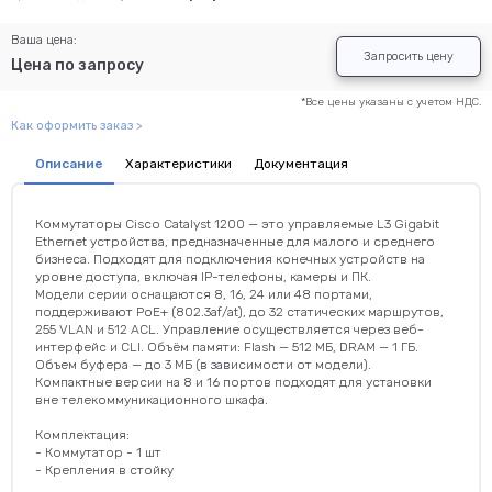
Ваша цена:
Запросить цену
Цена по запросу
*Все цены указаны с учетом НДС.
Как оформить заказ >
Описание
Характеристики
Документация
Коммутаторы Cisco Catalyst 1200 — это управляемые L3 Gigabit
Ethernet устройства, предназначенные для малого и среднего
бизнеса. Подходят для подключения конечных устройств на
уровне доступа, включая IP-телефоны, камеры и ПК.
Модели серии оснащаются 8, 16, 24 или 48 портами,
поддерживают PoE+ (802.3af/at), до 32 статических маршрутов,
255 VLAN и 512 ACL. Управление осуществляется через веб-
интерфейс и CLI. Объём памяти: Flash — 512 МБ, DRAM — 1 ГБ.
Объем буфера — до 3 МБ (в зависимости от модели).
Компактные версии на 8 и 16 портов подходят для установки
вне телекоммуникационного шкафа.
Комплектация:
- Коммутатор - 1 шт
- Крепления в стойку