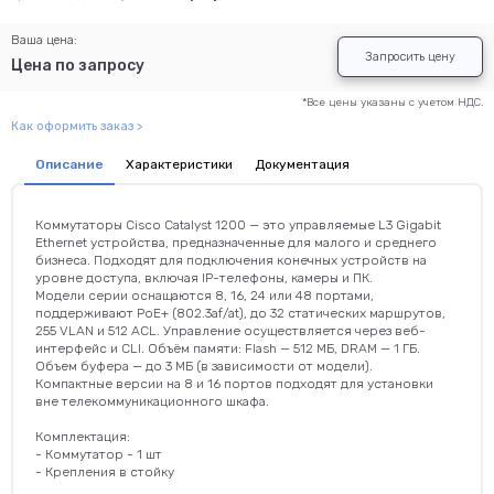
Ваша цена:
Запросить цену
Цена по запросу
*Все цены указаны с учетом НДС.
Как оформить заказ >
Описание
Характеристики
Документация
Коммутаторы Cisco Catalyst 1200 — это управляемые L3 Gigabit
Ethernet устройства, предназначенные для малого и среднего
бизнеса. Подходят для подключения конечных устройств на
уровне доступа, включая IP-телефоны, камеры и ПК.
Модели серии оснащаются 8, 16, 24 или 48 портами,
поддерживают PoE+ (802.3af/at), до 32 статических маршрутов,
255 VLAN и 512 ACL. Управление осуществляется через веб-
интерфейс и CLI. Объём памяти: Flash — 512 МБ, DRAM — 1 ГБ.
Объем буфера — до 3 МБ (в зависимости от модели).
Компактные версии на 8 и 16 портов подходят для установки
вне телекоммуникационного шкафа.
Комплектация:
- Коммутатор - 1 шт
- Крепления в стойку