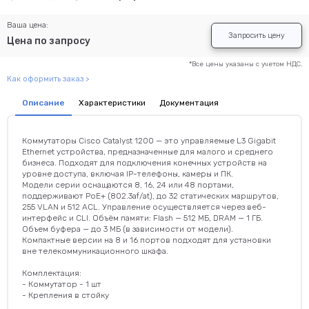
Ваша цена:
Запросить цену
Цена по запросу
*Все цены указаны с учетом НДС.
Как оформить заказ >
Описание
Характеристики
Документация
Коммутаторы Cisco Catalyst 1200 — это управляемые L3 Gigabit
Ethernet устройства, предназначенные для малого и среднего
бизнеса. Подходят для подключения конечных устройств на
уровне доступа, включая IP-телефоны, камеры и ПК.
Модели серии оснащаются 8, 16, 24 или 48 портами,
поддерживают PoE+ (802.3af/at), до 32 статических маршрутов,
255 VLAN и 512 ACL. Управление осуществляется через веб-
интерфейс и CLI. Объём памяти: Flash — 512 МБ, DRAM — 1 ГБ.
Объем буфера — до 3 МБ (в зависимости от модели).
Компактные версии на 8 и 16 портов подходят для установки
вне телекоммуникационного шкафа.
Комплектация:
- Коммутатор - 1 шт
- Крепления в стойку