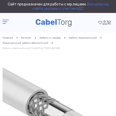
Сайт предназначен для работы с юр.лицами.
Все цены на
сайте указаны с учетом НДС
Главная
Каталог
Кабель и провод
Кабель коаксиальный
Коаксиальный кабель абонентский
Кабель коаксиальный CabelTorg F660 64W16SS