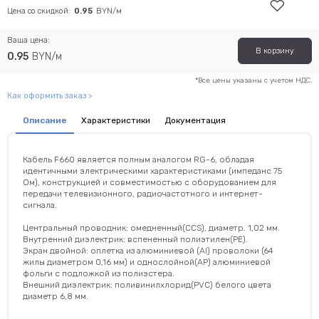
Цена со скидкой:
0.95
BYN/м
Ваша цена:
В корзину
0.95
BYN/м
*Все цены указаны с учетом НДС.
Как оформить заказ >
Описание
Характеристики
Документация
Кабель F660 является полным аналогом RG-6, обладая
идентичными электрическими характеристиками (импеданс 75
Ом), конструкцией и совместимостью с оборудованием для
передачи телевизионного, радиочастотного и интернет-
сигнала.
Центральный проводник: омедненный(CCS), диаметр. 1,02 мм.
Внутренний диэлектрик: вспененный полиэтилен(РЕ).
Экран двойной: оплетка из алюминиевой (Al) проволоки (64
жилы диаметром 0,16 мм) и однослойной(АР) алюминиевой
фольги с подложкой из полиэстера.
Внешний диэлектрик: поливинилхлорид(PVC) белого цвета
диаметр 6,8 мм.