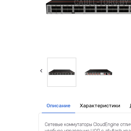
Описание
Характеристики
Сетевые коммутаторы CloudEngine отл
удобное управление ЦОД с all-flash х