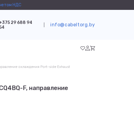
учетом НДС
+375 29 688 94
info@cabeltorg.by
54
равление охлаждения Port-side Exhaust
CQ4BQ-F, направление