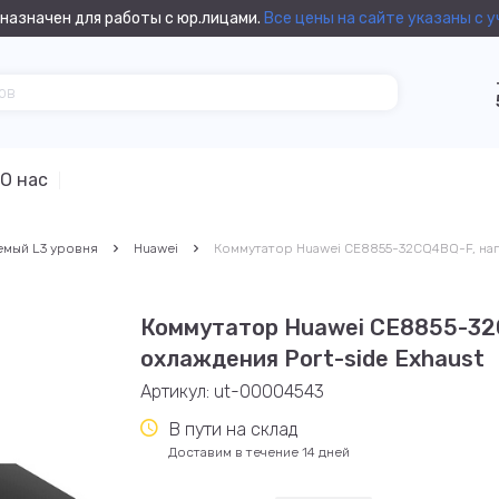
назначен для работы с юр.лицами.
Все цены на сайте указаны с 
О нас
емый L3 уровня
Huawei
Коммутатор Huawei CE8855-32CQ4BQ-F, нап
Коммутатор Huawei CE8855-32
охлаждения Port-side Exhaust
Артикул:
ut-00004543
В пути на склад
Доставим в течение 14 дней