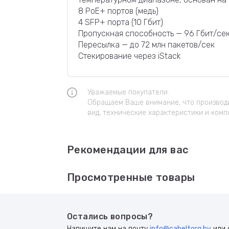
8 PoE+ портов (медь)
4 SFP+ порта (10 Гбит)
Пропускная способность — 96 Гбит/се
Пересылка — до 72 млн пакетов/сек
Стекирование через iStack
Уважаемые покупатели.
Обращаем Ваше внимание, что производи
вид, технические характеристики и комп
Рекомендации для вас
Просмотренные товары
Остались вопросы?
Напишите нам на почту
info@cabeltorg.by
или 