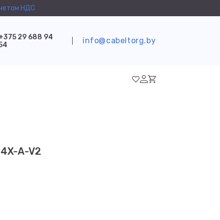
учетом НДС
+375 29 688 94
info@cabeltorg.by
54
P4X-A-V2