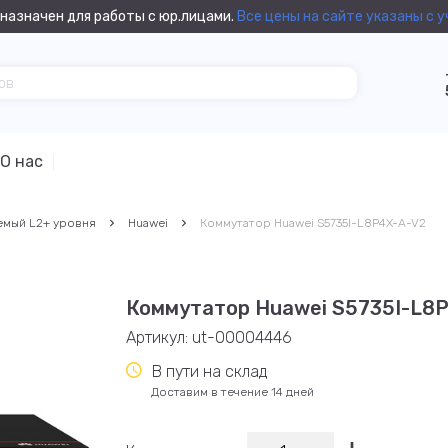
назначен для работы с юр.лицами.
Все цены на сайте указаны с 
О нас
емый L2+ уровня
Huawei
Коммутатор Huawei S5735I-L8P4X-A-V2
Коммутатор Huawei S5735I-L8
Артикул:
ut-00004446
В пути на склад
Доставим в течение 14 дней