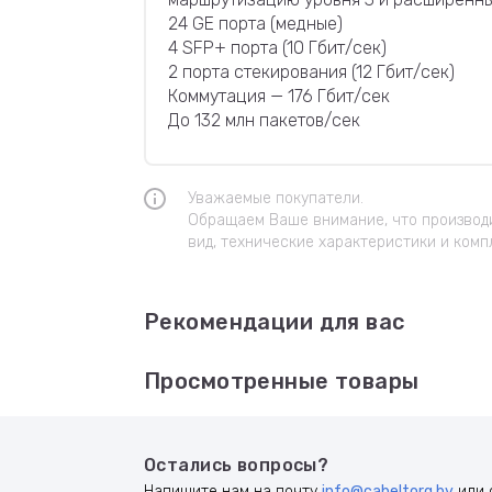
24 GE порта (медные)
4 SFP+ порта (10 Гбит/сек)
2 порта стекирования (12 Гбит/сек)
Коммутация — 176 Гбит/сек
До 132 млн пакетов/сек
Уважаемые покупатели.
Обращаем Ваше внимание, что производи
вид, технические характеристики и комп
Рекомендации для вас
Просмотренные товары
Остались вопросы?
Напишите нам на почту
info@cabeltorg.by
или 