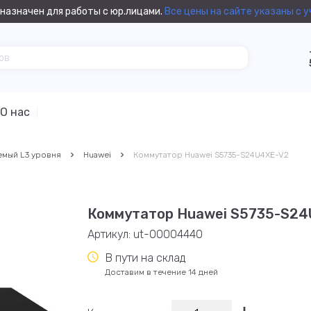
назначен для работы с юр.лицами.
Все цены на сайте указаны с 
О нас
емый L3 уровня
Huawei
Коммутатор Huawei S5735-S24U4XE-V2
Коммутатор Huawei S5735-S24
Артикул:
ut-00004440
В пути на склад
Доставим в течение 14 дней