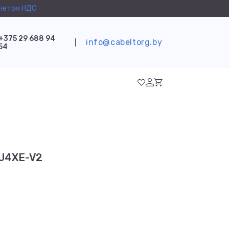
учетом НДС
+375 29 688 94
info@cabeltorg.by
54
U4XE-V2