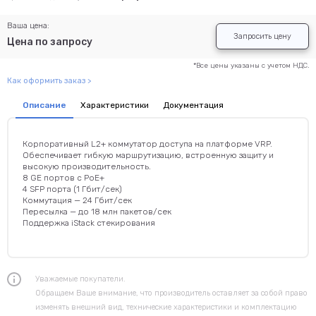
Ваша цена:
Запросить цену
Цена по запросу
*Все цены указаны с учетом НДС.
Как оформить заказ >
Описание
Характеристики
Документация
Корпоративный L2+ коммутатор доступа на платформе VRP.
Обеспечивает гибкую маршрутизацию, встроенную защиту и
высокую производительность.
8 GE портов с PoE+
4 SFP порта (1 Гбит/сек)
Коммутация — 24 Гбит/сек
Пересылка — до 18 млн пакетов/сек
Поддержка iStack стекирования
Уважаемые покупатели.
Обращаем Ваше внимание, что производитель оставляет за собой право
изменять внешний вид, технические характеристики и комплектацию