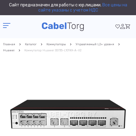
Сайт предназначен для работы с юр.лицами.
Все цены на
сайте указаны с учетом НДС
Главная
Каталог
Коммутаторы
Управляемый L2+ уровня
Huawei
Коммутатор Huawei S5735-L10T4X-A-V2