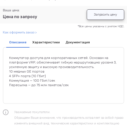
Ваша цена:
Запросить цену
Цена по запросу
*Все цены указаны с учетом НДС.
Как оформить заказ >
Описание
Характеристики
Документация
Коммутатор доступа для корпоративных сетей. Основан на
платформе VRP, обеспечивает гибкую маршрутизацию уровня 3,
усиленную защиту и высокую производительность.
10 медных GE портов
4 SFP+ порта (10 Гбит)
Коммутация — 100 Гбит/сек
Пересылка — до 75 млн пакетов/сек
Уважаемые покупатели.
Обращаем Ваше внимание, что производитель оставляет за собой право
изменять внешний вид, технические характеристики и комплектацию