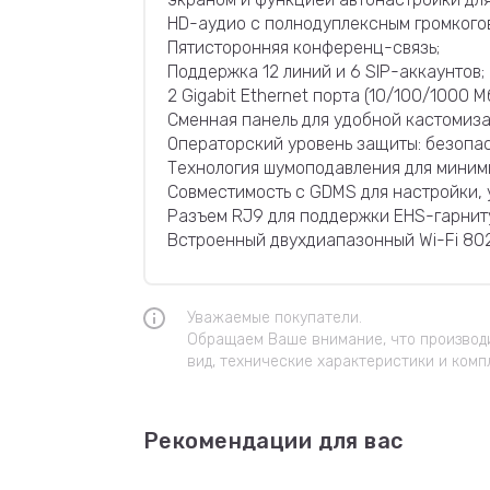
HD-аудио с полнодуплексным громкогов
Пятисторонняя конференц-связь;
Поддержка 12 линий и 6 SIP-аккаунтов;
2 Gigabit Ethernet порта (10/100/1000 М
Сменная панель для удобной кастомиза
Операторский уровень защиты: безопа
Технология шумоподавления для миним
Совместимость с GDMS для настройки, 
Разъем RJ9 для поддержки EHS-гарниту
Встроенный двухдиапазонный Wi-Fi 802.11
Уважаемые покупатели.
Обращаем Ваше внимание, что производи
вид, технические характеристики и комп
Рекомендации для вас