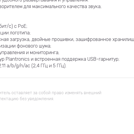
орителем для максимального качества звука;
бит/с) с PoE;
ции логотипа;
сная загрузка, двойные прошивки, зашифрованное хранилищ
изации фонового шума;
управления и мониторинга;
р Plantronics и встроенная поддержка USB-гарнитур;
 a/b/g/n/ac (2,4 ГГц и 5 ГГц).
тель оставляет за собой право изменять внешний
лектацию без уведомления.