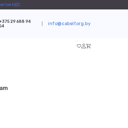
учетом НДС
+375 29 688 94
info@cabeltorg.by
54
eam