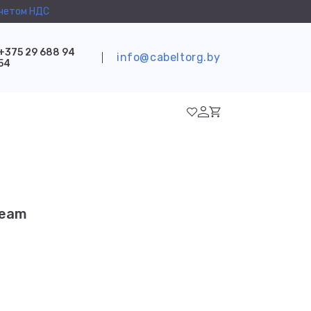
учетом НДС
+375 29 688 94
info@cabeltorg.by
54
ream