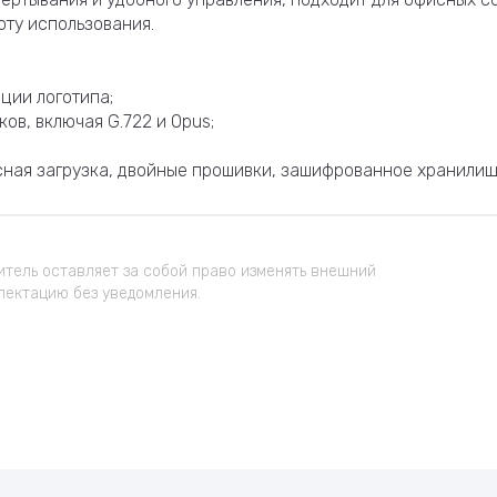
оту использования.
ции логотипа;
ов, включая G.722 и Opus;
сная загрузка, двойные прошивки, зашифрованное хранилищ
тель оставляет за собой право изменять внешний
лектацию без уведомления.