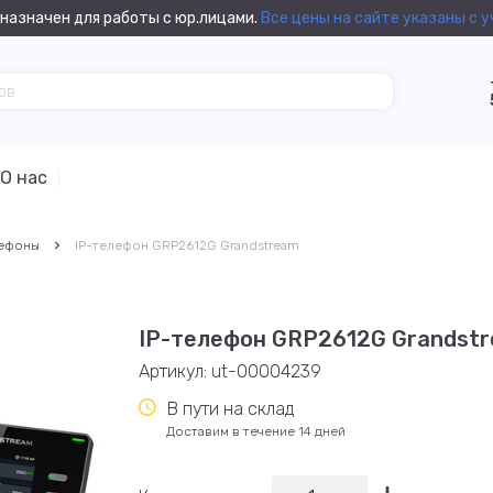
назначен для работы с юр.лицами.
Все цены на сайте указаны с 
О нас
лефоны
IP-телефон GRP2612G Grandstream
IP-телефон GRP2612G Grandst
Артикул:
ut-00004239
В пути на склад
Доставим в течение 14 дней