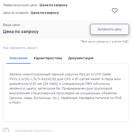
Первоначальная цена:
Цена по запросу
Цена со скидкой:
Цена по запросу
Ваша цена:
Запросить цену
Цена по запросу
*Все цены указаны с учетом НДС.
Как оформить заказ >
Описание
Характеристики
Документация
Кабель низкотоксичный парной скрутки ParLan F/UTP Cat5e
PVCLS нг(А)-LSLTx 4х2х0,52 для СКС и IP-сетей имеет 4 пары жил
диаметром 0,52 мм (24 AWG) и специальную ПВХ оболочку
зелёного цвета, категория 5e. Предназначен для групповой
внутренней стационарной прокладки на социальных объектах
(школы, сады, больницы, пр.). Надёжная передача питания по PoE
и PoE+.
Уважаемые покупатели.