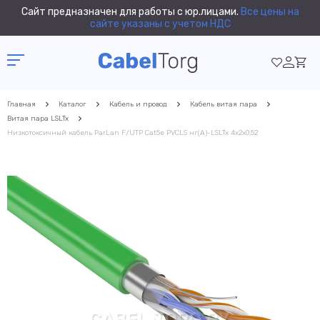
Сайт предназначен для работы с юр.лицами.
Все цены на
сайте указаны с учетом НДС
Главная
Каталог
Кабель и провод
Кабель витая пара
Витая пара LSLTx
Низкотоксичный кабель ParLan F/UTP Cat5e PVCLS нг(А)-LSLTx 4х2х0,52