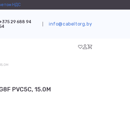
учетом НДС
+375 29 688 94
info@cabeltorg.by
54
15.0M
G8F PVC5C, 15.0M