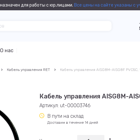
назначен для работы с юр.лицами.
Все цены на сайте указаны с 
О нас
Кабель управления RET
Кабель управления AISG8M-AISG8F PVC5C, 
Кабель управления AISG8M-AIS
Артикул:
ut-00003746
В пути на склад
Доставим в течение 14 дней