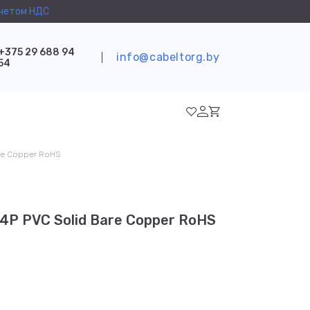
учетом НДС
+375 29 688 94
info@cabeltorg.by
54
re Copper RoHS
4P PVC Solid Bare Copper RoHS