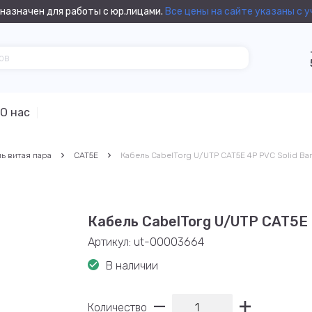
назначен для работы с юр.лицами.
Все цены на сайте указаны с 
О нас
ь витая пара
CAT5E
Кабель CabelTorg U/UTP CAT5E 4P PVC Solid Ba
Кабель CabelTorg U/UTP CAT5E 
Артикул:
ut-00003664
В наличии
Количество