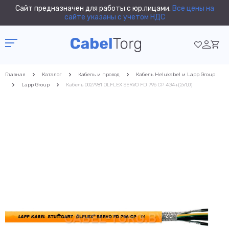
Сайт предназначен для работы с юр.лицами.
Все цены на
сайте указаны с учетом НДС
Главная
Каталог
Кабель и провод
Кабель Helukabel и Lapp Group
Lapp Group
Кабель 0027981 OLFLEX SERVO FD 796 CP 4G4+(2x1,0)