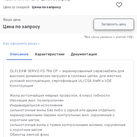
Цена со скидкой:
Цена по запросу
Ваша цена:
Запросить цену
Цена по запросу
*Все цены указаны с учетом НДС.
Как оформить заказ >
Описание
Характеристики
Документация
ÖLFLEX® SERVO FD 796 CP — экранированный сервокабель для
высоких динамических нагрузок в силовых цепях, для жестких
условий эксплуатации, сертификация UL/CSA AWM и VDE
Конструкция
Жилы из тончайших медных проволок, 6 класс гибкости
Изоляция жил: полипропилен
Индивидуальное исполнение:
сильноточные жилы без либо с одной или двумя отдельно
экранированными парами контрольных жил, скрученные с
коротким шагом;
сильноточные жилы с тремя контрольными жилами, скрученные
с коротким шагом
Обмотка лентой флис