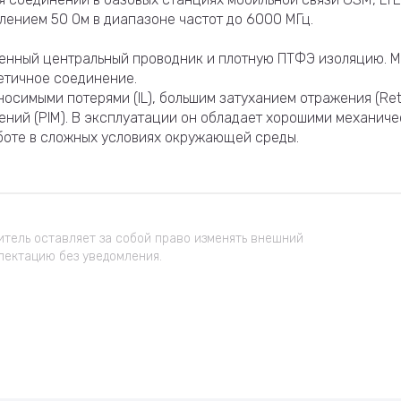
ением 50 Ом в диапазоне частот до 6000 МГц.
енный центральный проводник и плотную ПТФЭ изоляцию. М
етичное соединение.
осимыми потерями (IL), большим затуханием отражения (Ret
ний (PIM). В эксплуатации он обладает хорошими механиче
боте в сложных условиях окружающей среды.
тель оставляет за собой право изменять внешний
лектацию без уведомления.