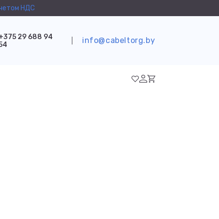
учетом НДС
+375 29 688 94
info@cabeltorg.by
54