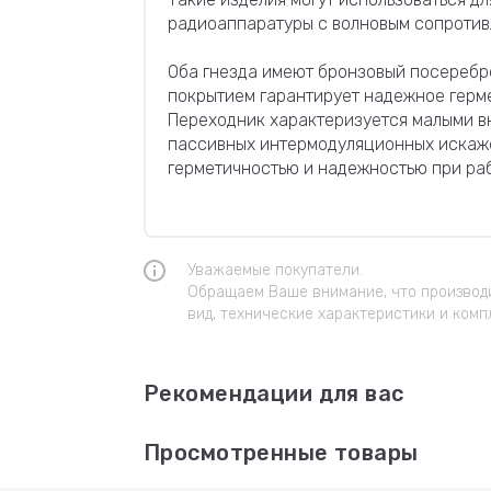
радиоаппаратуры с волновым сопротивл
Оба гнезда имеют бронзовый посеребр
покрытием гарантирует надежное герм
Переходник характеризуется малыми вн
пассивных интермодуляционных искаже
герметичностью и надежностью при ра
Уважаемые покупатели.
Обращаем Ваше внимание, что производи
вид, технические характеристики и комп
Рекомендации для вас
Просмотренные товары