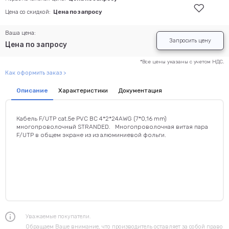
Цена со скидкой:
Цена по запросу
Ваша цена:
Запросить цену
Цена по запросу
*Все цены указаны с учетом НДС.
Как оформить заказ >
Описание
Характеристики
Документация
Кабель F/UTP cat.5e PVC BC 4*2*24AWG (7*0,16 mm)
многопроволочный STRANDED. Многопроволочная витая пара
F/UTP в общем экране из из алюминиевой фольги.
Уважаемые покупатели.
Обращаем Ваше внимание, что производитель оставляет за собой право