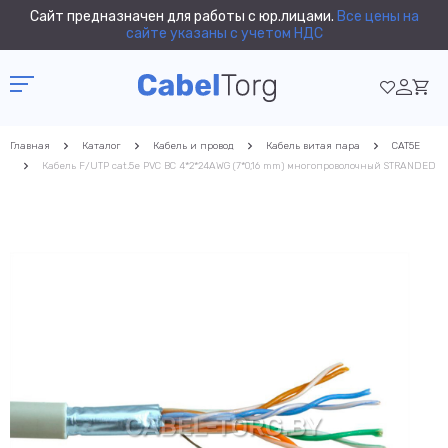
Сайт предназначен для работы с юр.лицами.
Все цены на
сайте указаны с учетом НДС
Главная
Каталог
Кабель и провод
Кабель витая пара
CAT5E
Кабель F/UTP cat.5e PVC BC 4*2*24AWG (7*0,16 mm) многопроволочный STRANDED