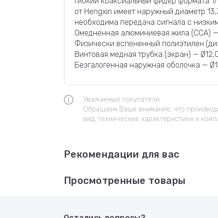
Гибкий коаксиальный фидер формата 1/
от Hengxin имеет наружный диаметр 13,
необходима передача сигнала с низки
Омедненная алюминиевая жила (CCA) — 
Физически вспененный полиэтилен (диэ
Винтовая медная трубка (экран) — Ø12,0
Безгалогенная наружная оболочка — Ø1
Уважаемые покупатели.
Обращаем Ваше внимание, что производи
вид, технические характеристики и комп
Рекомендации для вас
Просмотренные товары
Остались вопросы?