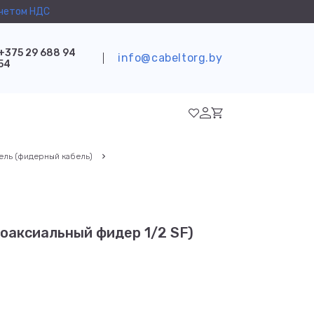
учетом НДС
+375 29 688 94
info@cabeltorg.by
54
ель (фидерный кабель)
оаксиальный фидер 1/2 SF)