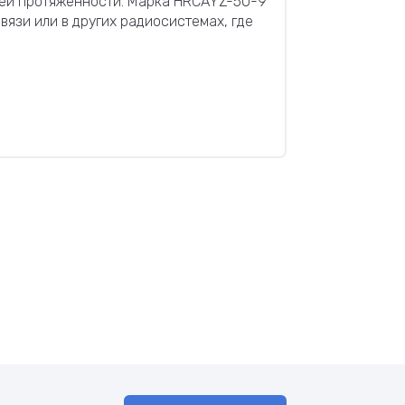
дней протяженности. Марка HRCAYZ-50-9
вязи или в других радиосистемах, где