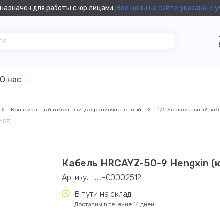
назначен для работы с юр.лицами.
Все цены на сайте указаны с 
О нас
Коаксиальный кабель фидер радиочастотный
1/2 Коаксиальный каб
 SF)
Кабель HRCAYZ-50-9 Hengxin (к
Артикул:
ut-00002512
В пути на склад
Доставим в течение 14 дней