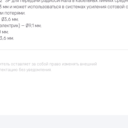
2″ SF для передачи радиосигнала в кабельных линиях сре
3 мм и может использоваться в системах усиления сотовой с
ми потерями.
Ø3,6 мм;
лектрик) — Ø9,1 мм;
 мм;
3,6 мм.
тель оставляет за собой право изменять внешний
лектацию без уведомления.